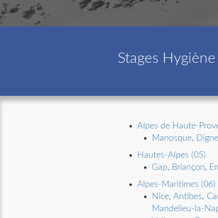
Stages Hygiène 
Alpes de Haute-Prov
Manosque
,
Digne
Hautes-Alpes (05)
Gap
,
Briançon
,
E
Alpes-Maritimes (06)
Nice
,
Antibes
,
Ca
Mandelieu-la-Na