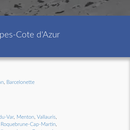
lpes-Cote d'Azur
an
,
Barcelonette
du-Var
,
Menton
,
Vallauris
,
,
Roquebrune-Cap-Martin
,