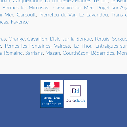
uban
,
Carqueiranne
,
La Londe-les-Maures
,
Le Luc
,
Le Bea
,
Bormes-les-Mimosas
,
Cavalaire-sur-Mer
,
Puget-sur-Ar
ur-Mer
,
Garéoult
,
Pierrefeu-du-Var
,
Le Lavandou
,
Trans-
ucas
,
Fayence
ras
,
Orange
,
Cavaillon
,
L’Isle-sur-la-Sorgue
,
Pertuis
,
Sorgue
e
,
Pernes-les-Fontaines
,
Valréas
,
Le Thor
,
Entraigues-sur
la-Romaine
,
Sarrians
,
Mazan
,
Courthézon
,
Bédarrides
,
Mont