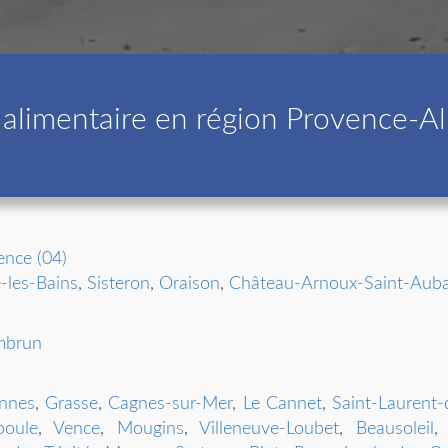
alimentaire en région Provence-A
ence (04)
-les-Bains
,
Sisteron
,
Oraison
,
Château-Arnoux-Saint-Aub
mbrun
nnes
,
Grasse
,
Cagnes-sur-Mer
,
Le Cannet
,
Saint-Laurent-
poule
,
Vence
,
Mougins
,
Villeneuve-Loubet
,
Beausoleil