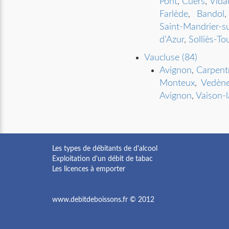
Pont
,
Cuers
,
Vida
Farlède
,
Bandol
Saint-Mandrier-s
d’Azur
,
Solliès-To
Vaucluse (84)
Avignon
,
Carpent
Monteux
,
Vedèn
Avignon
,
Vaison-
Les types de débitants de d'alcool
Exploitation d'un débit de tabac
Les licences à emporter
www.debitdeboissons.fr © 2012