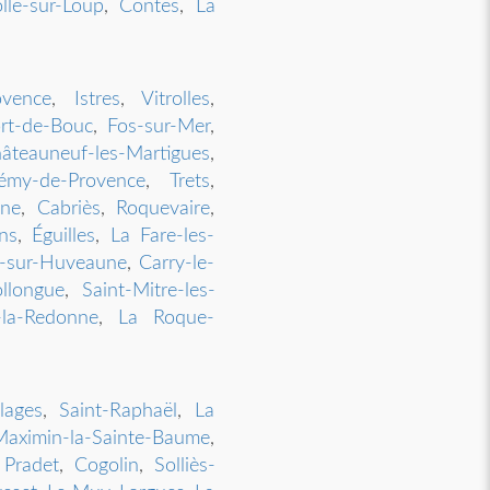
lle-sur-Loup
,
Contes
,
La
ovence
,
Istres
,
Vitrolles
,
rt-de-Bouc
,
Fos-sur-Mer
,
âteauneuf-les-Martigues
,
Rémy-de-Provence
,
Trets
,
ône
,
Cabriès
,
Roquevaire
,
ns
,
Éguilles
,
La Fare-les-
-sur-Huveaune
,
Carry-le-
llongue
,
Saint-Mitre-les-
-la-Redonne
,
La Roque-
lages
,
Saint-Raphaël
,
La
Maximin-la-Sainte-Baume
,
 Pradet
,
Cogolin
,
Solliès-