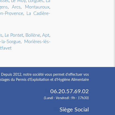
usset
,
Le Muy
,
Lorgues
,
La
gens
,
Arcs
,
Montauroux
,
en-Provence
,
La Cadière-
s
,
Le Pontet
,
Bollène
,
Apt
,
-la-Sorgue
,
Morières-lès-
favet
Depuis 2012, notre société vous permet d'effectuer vos
stages du Permis d'Exploitation et d'Hygiène Alimentaire
06.20.57.69.02
(Lundi - Vendredi : 9h - 17h30)
Siège Social