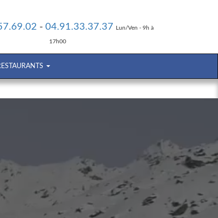
57.69.02
-
04.91.33.37.37
Lun/Ven - 9h à
17h00
 RESTAURANTS