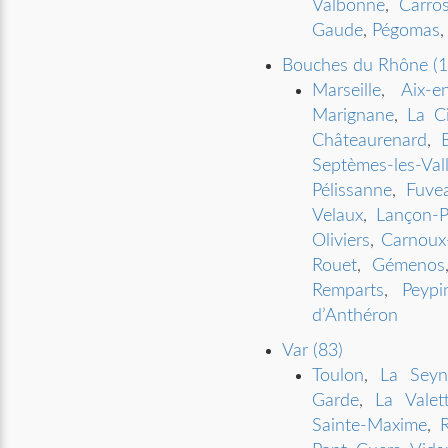
Valbonne
,
Carro
Gaude
,
Pégomas
Bouches du Rhône (1
Marseille
,
Aix-e
Marignane
,
La Ci
Châteaurenard
,
Septèmes-les-Val
Pélissanne
,
Fuve
Velaux
,
Lançon-P
Oliviers
,
Carnoux
Rouet
,
Gémenos
Remparts
,
Peypi
d’Anthéron
Var (83)
Toulon
,
La Seyn
Garde
,
La Valet
Sainte-Maxime
,