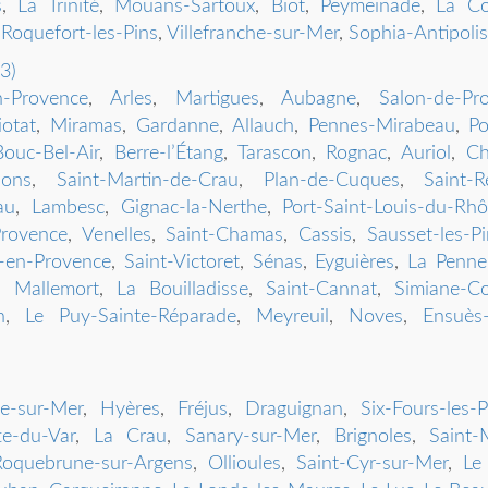
s
,
La Trinité
,
Mouans-Sartoux
,
Biot
,
Peymeinade
,
La Co
,
Roquefort-les-Pins
,
Villefranche-sur-Mer
,
Sophia-Antipolis
3)
n-Provence
,
Arles
,
Martigues
,
Aubagne
,
Salon-de-Pr
otat
,
Miramas
,
Gardanne
,
Allauch
,
Pennes-Mirabeau
,
Po
Bouc-Bel-Air
,
Berre-l’Étang
,
Tarascon
,
Rognac
,
Auriol
,
Ch
lons
,
Saint-Martin-de-Crau
,
Plan-de-Cuques
,
Saint-
au
,
Lambesc
,
Gignac-la-Nerthe
,
Port-Saint-Louis-du-Rh
rovence
,
Venelles
,
Saint-Chamas
,
Cassis
,
Sausset-les-Pi
-en-Provence
,
Saint-Victoret
,
Sénas
,
Eyguières
,
La Penne
,
Mallemort
,
La Bouilladisse
,
Saint-Cannat
,
Simiane-Co
n
,
Le Puy-Sainte-Réparade
,
Meyreuil
,
Noves
,
Ensuès
e-sur-Mer
,
Hyères
,
Fréjus
,
Draguignan
,
Six-Fours-les-P
te-du-Var
,
La Crau
,
Sanary-sur-Mer
,
Brignoles
,
Saint-
Roquebrune-sur-Argens
,
Ollioules
,
Saint-Cyr-sur-Mer
,
Le