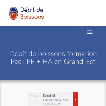
Toggle
navigation
Débit de boissons formation
Pack PE + HA en Grand-Est
Épinal (88)
1100
€
Lun 10 Aout au Ven
14 Aout 2026