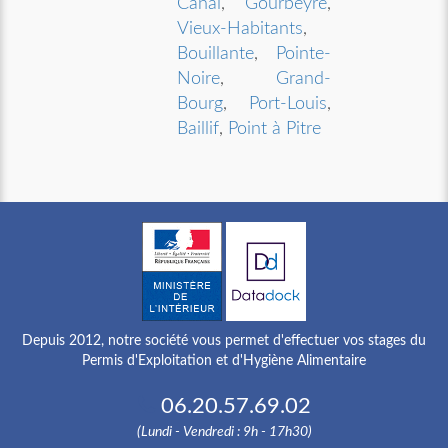
Canal
,
Gourbeyre
,
Vieux-Habitants
,
Bouillante
,
Pointe-
Noire
,
Grand-
Bourg
,
Port-Louis
,
Baillif
,
Point à Pitre
Depuis 2012, notre société vous permet d'effectuer vos stages du
Permis d'Exploitation et d'Hygiène Alimentaire
06.20.57.69.02
(Lundi - Vendredi : 9h - 17h30)