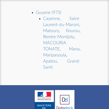
Guyane (973)
Cayenne
,
Saint-
Laurent-du-Maroni
,
Matoury
,
Kourou
,
Remire-Montjoly
,
MACOURIA
TONATE
,
Mana
,
Maripasoula
,
Apatou
,
Grand-
Santi