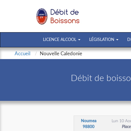
LICENCE ALCOOL
LÉGISLATION
D
Accueil
Nouvelle Caledonie
Débit de boiss
Noumea
Lun 10 Ao
98800
Place