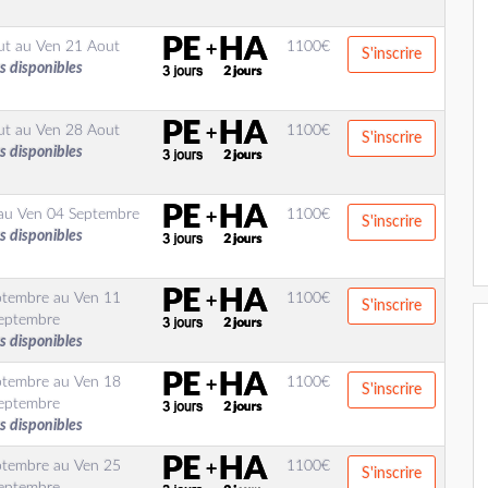
ut
au
Ven 21 Aout
1100
€
S'inscrire
s disponibles
ut
au
Ven 28 Aout
1100
€
S'inscrire
s disponibles
au
Ven 04 Septembre
1100
€
S'inscrire
s disponibles
ptembre
au
Ven 11
1100
€
S'inscrire
eptembre
s disponibles
ptembre
au
Ven 18
1100
€
S'inscrire
eptembre
s disponibles
ptembre
au
Ven 25
1100
€
S'inscrire