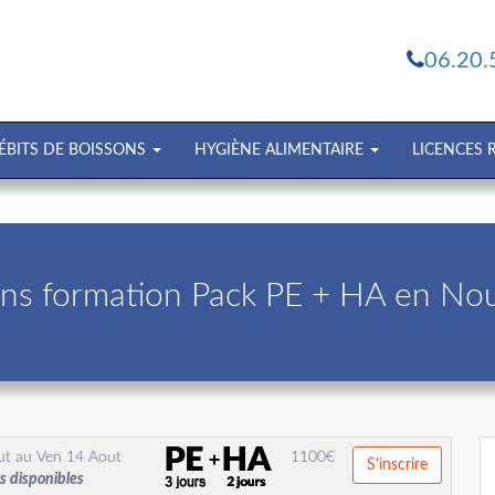
06.20.
ÉBITS DE BOISSONS
HYGIÈNE ALIMENTAIRE
LICENCES
ons formation Pack PE + HA en Nou
ut
au
Ven 14 Aout
1100
€
S'inscrire
s disponibles