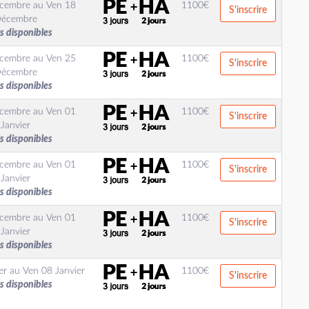
cembre
au
Ven 18
1100
€
S'inscrire
écembre
s disponibles
cembre
au
Ven 25
1100
€
S'inscrire
écembre
s disponibles
cembre
au
Ven 01
1100
€
S'inscrire
Janvier
s disponibles
cembre
au
Ven 01
1100
€
S'inscrire
Janvier
s disponibles
cembre
au
Ven 01
1100
€
S'inscrire
Janvier
s disponibles
er
au
Ven 08 Janvier
1100
€
S'inscrire
s disponibles