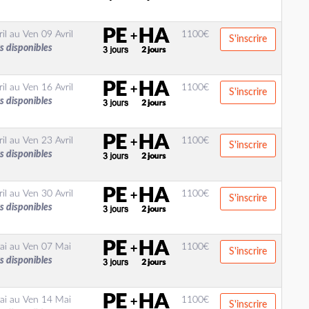
il
au
Ven 09 Avril
1100
€
S'inscrire
s disponibles
il
au
Ven 16 Avril
1100
€
S'inscrire
s disponibles
il
au
Ven 23 Avril
1100
€
S'inscrire
s disponibles
il
au
Ven 30 Avril
1100
€
S'inscrire
s disponibles
ai
au
Ven 07 Mai
1100
€
S'inscrire
s disponibles
ai
au
Ven 14 Mai
1100
€
S'inscrire