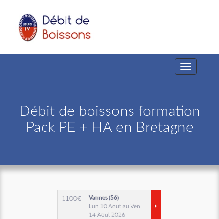
Toggle
navigation
Débit de boissons formation
Pack PE + HA en Bretagne
Vannes (56)
1100
€
Lun 10 Aout au Ven
14 Aout 2026