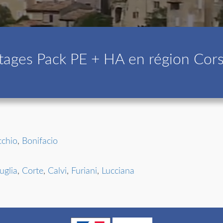
tages Pack PE + HA en région Cor
cchio
,
Bonifacio
uglia
,
Corte
,
Calvi
,
Furiani
,
Lucciana