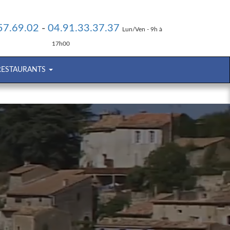
57.69.02
-
04.91.33.37.37
Lun/Ven - 9h à
17h00
 RESTAURANTS