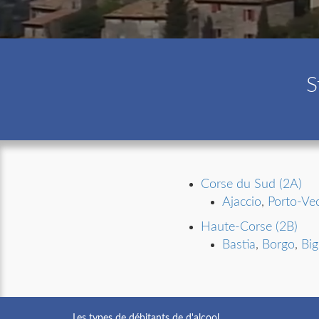
S
Corse du Sud (2A)
Ajaccio
,
Porto-Ve
Haute-Corse (2B)
Bastia
,
Borgo
,
Big
Les types de débitants de d'alcool