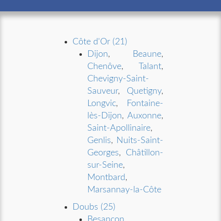
Côte d'Or (21)
Dijon
,
Beaune
,
Chenôve
,
Talant
,
Chevigny-Saint-
Sauveur
,
Quetigny
,
Longvic
,
Fontaine-
lès-Dijon
,
Auxonne
,
Saint-Apollinaire
,
Genlis
,
Nuits-Saint-
Georges
,
Châtillon-
sur-Seine
,
Montbard
,
Marsannay-la-Côte
Doubs (25)
Besancon
,