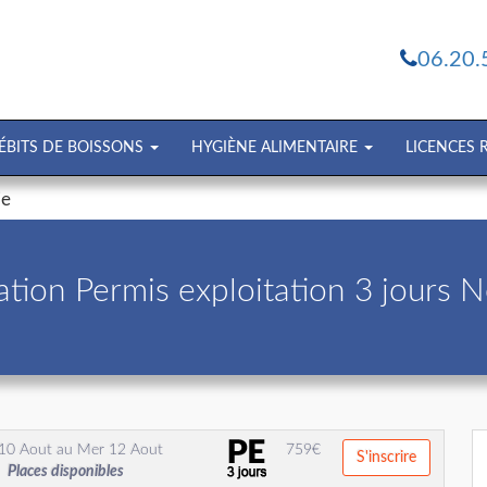
06.20.
ÉBITS DE BOISSONS
HYGIÈNE ALIMENTAIRE
LICENCES
ie
tion Permis exploitation 3 jours 
10 Aout
au
Mer 12 Aout
759
€
S'inscrire
Places disponibles