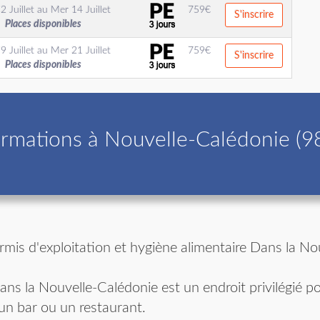
2 Juillet
au
Mer 14 Juillet
759
€
S'inscrire
Places disponibles
9 Juillet
au
Mer 21 Juillet
759
€
S'inscrire
Places disponibles
rmations à Nouvelle-Calédonie (9
rmis d'exploitation et hygiène alimentaire Dans la No
ns la Nouvelle-Calédonie est un endroit privilégié po
un bar ou un restaurant.