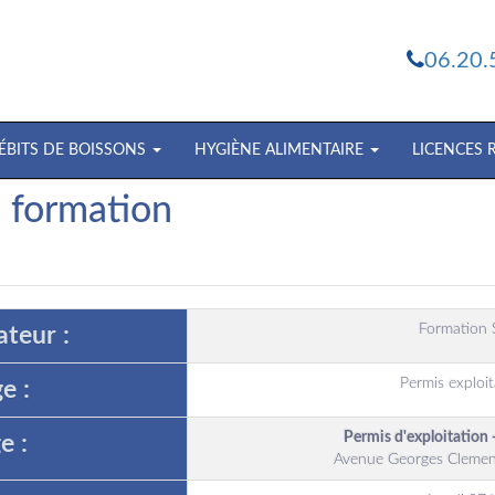
06.20.
ÉBITS DE BOISSONS
HYGIÈNE ALIMENTAIRE
LICENCES
e formation
Formation 
teur :
Permis exploit
e :
Permis d'exploitation 
e :
Avenue Georges Clemen