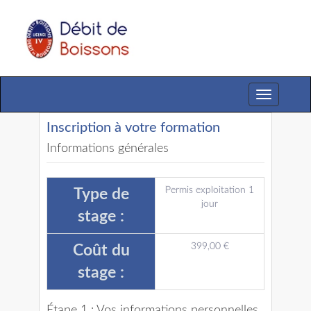
Toggle
navigation
Inscription à votre formation
Informations générales
Permis exploitation 1
Type de
jour
stage :
399,00 €
Coût du
stage :
Étape 1 : Vos informations personnelles