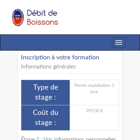
Toggle
navigation
Inscription à votre formation
Informations générales
Permis exploitation 1
Type de
jour
stage :
399,00 €
Coût du
stage :
Étape 1 : Vos informations personnelles