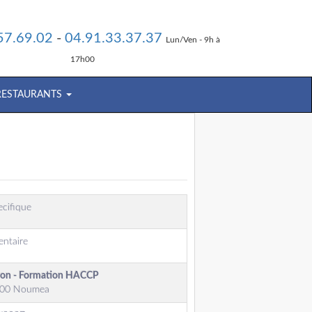
57.69.02
-
04.91.33.37.37
Lun/Ven - 9h à
17h00
 RESTAURANTS
cifique
entaire
tion - Formation HACCP
8800 Noumea