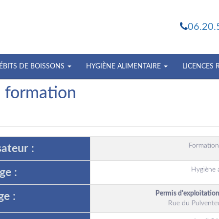
06.20.
ÉBITS DE BOISSONS
HYGIÈNE ALIMENTAIRE
LICENCES
e formation
Formation
ateur :
Hygiène a
ge :
Permis d'exploitation
ge :
Rue du Pulvente