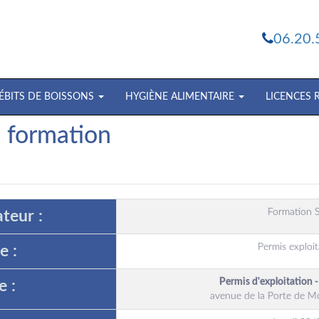
06.20.
ÉBITS DE BOISSONS
HYGIÈNE ALIMENTAIRE
LICENCES
e formation
Formation S
teur :
Permis exploit
e :
Permis d'exploitation 
e :
avenue de la Porte de M