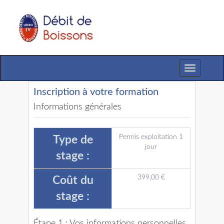
Toggle
navigation
Inscription à votre formation
Informations générales
Permis exploitation 1
Type de
jour
stage :
399,00 €
Coût du
stage :
Étape 1 : Vos informations personnelles