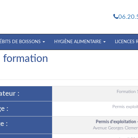
06.20.
ÉBITS DE BOISSONS
HYGIÈNE ALIMENTAIRE
LICENCES
e formation
Formation 
teur :
Permis exploi
e :
Permis d'exploitation 
e :
Avenue Georges Clemen