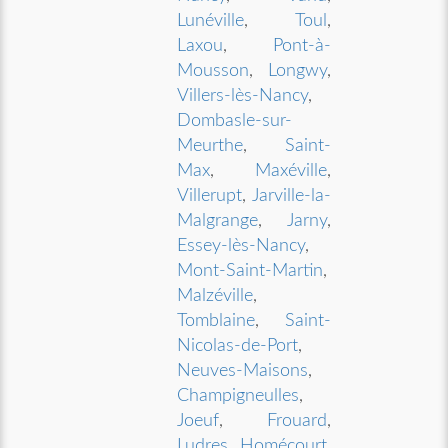
Lunéville
,
Toul
,
Laxou
,
Pont-à-
Mousson
,
Longwy
,
Villers-lès-Nancy
,
Dombasle-sur-
Meurthe
,
Saint-
Max
,
Maxéville
,
Villerupt
,
Jarville-la-
Malgrange
,
Jarny
,
Essey-lès-Nancy
,
Mont-Saint-Martin
,
Malzéville
,
Tomblaine
,
Saint-
Nicolas-de-Port
,
Neuves-Maisons
,
Champigneulles
,
Joeuf
,
Frouard
,
Ludres
,
Homécourt
,