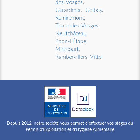
des-Vosges
,
Gérardmer
,
Golbey
,
Remiremont
,
Thaon-les-Vosges
,
Neufchâteau
,
Raon-l’Étape
,
Mirecourt
,
Rambervillers
,
Vittel
Depuis 2012, notre société vous permet d'effectuer vos stages du
Permis d'Exploitation et d'Hygiène Alimentaire