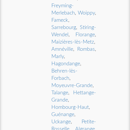
Freyming-
Merlebach
,
Woippy
,
Fameck
,
Sarrebourg
,
Stiring-
Wendel
,
Florange
,
Maizières-lès-Metz
,
Amnéville
,
Rombas
,
Marly
,
Hagondange
,
Behren-lès-
Forbach
,
Moyeuvre-Grande
,
Talange
,
Hettange-
Grande
,
Hombourg-Haut
,
Guénange
,
Uckange
,
Petite-
Rosselle
,
Algrange
,