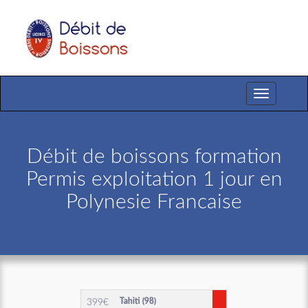
Toggle
navigation
Débit de boissons formation
Permis exploitation 1 jour en
Polynesie Francaise
Tahiti (98)
399
€