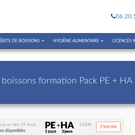
06.20.
ÉBITS DE BOISSONS
HYGIÈNE ALIMENTAIRE
LICENCES
 boissons formation Pack PE + HA
out
au
Ven 14 Aout
1100
€
S'inscrire
ces disponibles