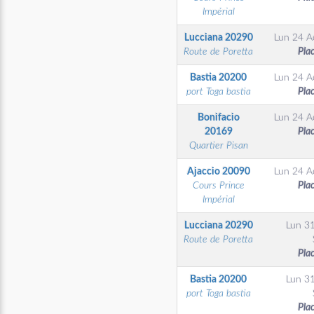
Impérial
Lucciana
20290
Lun 24 A
Route de Poretta
Pla
Bastia
20200
Lun 24 A
port Toga bastia
Pla
Bonifacio
Lun 24 A
20169
Pla
Quartier Pisan
Ajaccio
20090
Lun 24 A
Cours Prince
Pla
Impérial
Lucciana
20290
Lun 3
Route de Poretta
Pla
Bastia
20200
Lun 3
port Toga bastia
Pla