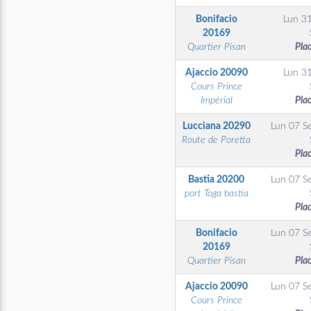
Bonifacio
Lun 3
20169
Quartier Pisan
Pla
Ajaccio
20090
Lun 3
Cours Prince
Impérial
Pla
Lucciana
20290
Lun 07 S
Route de Poretta
Pla
Bastia
20200
Lun 07 S
port Toga bastia
Pla
Bonifacio
Lun 07 S
20169
Quartier Pisan
Pla
Ajaccio
20090
Lun 07 S
Cours Prince