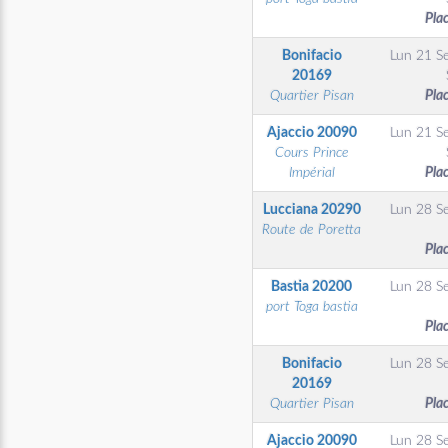
Pla
Bonifacio
Lun 21 S
20169
Quartier Pisan
Pla
Ajaccio
20090
Lun 21 S
Cours Prince
Impérial
Pla
Lucciana
20290
Lun 28 S
Route de Poretta
Pla
Bastia
20200
Lun 28 S
port Toga bastia
Pla
Bonifacio
Lun 28 S
20169
Quartier Pisan
Pla
Ajaccio
20090
Lun 28 S