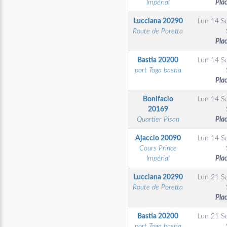
Impérial
Pla
Lucciana
20290
Lun 14 S
Route de Poretta
Pla
Bastia
20200
Lun 14 S
port Toga bastia
Pla
Bonifacio
Lun 14 S
20169
Quartier Pisan
Pla
Ajaccio
20090
Lun 14 S
Cours Prince
Impérial
Pla
Lucciana
20290
Lun 21 S
Route de Poretta
Pla
Bastia
20200
Lun 21 S
port Toga bastia