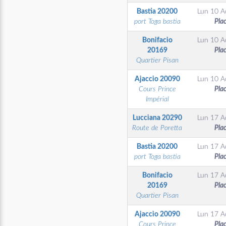
Bastia
20200
Lun 10 A
port Toga bastia
Pla
Bonifacio
Lun 10 A
20169
Pla
Quartier Pisan
Ajaccio
20090
Lun 10 A
Cours Prince
Pla
Impérial
Lucciana
20290
Lun 17 A
Route de Poretta
Pla
Bastia
20200
Lun 17 A
port Toga bastia
Pla
Bonifacio
Lun 17 A
20169
Pla
Quartier Pisan
Ajaccio
20090
Lun 17 A
Cours Prince
Pla