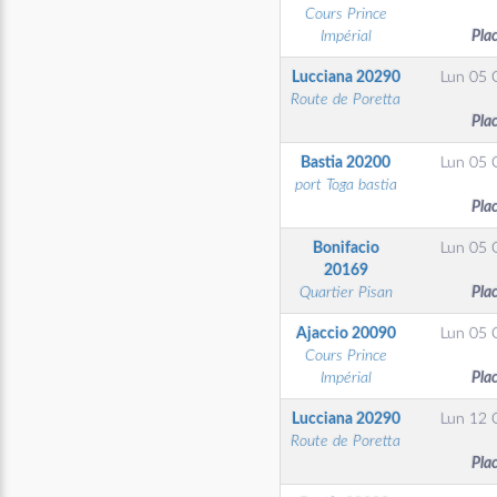
Cours Prince
Impérial
Pla
Lucciana
20290
Lun 05 
Route de Poretta
Pla
Bastia
20200
Lun 05 
port Toga bastia
Pla
Bonifacio
Lun 05 
20169
Quartier Pisan
Pla
Ajaccio
20090
Lun 05 
Cours Prince
Impérial
Pla
Lucciana
20290
Lun 12 
Route de Poretta
Pla