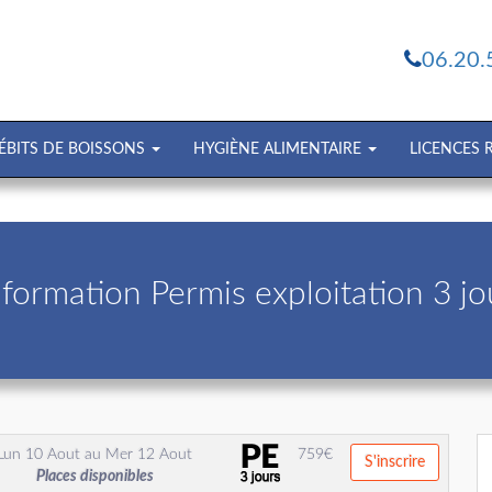
06.20.
ÉBITS DE BOISSONS
HYGIÈNE ALIMENTAIRE
LICENCES
 formation Permis exploitation 3 j
Lun 10 Aout
au
Mer 12 Aout
759
€
S'inscrire
Places disponibles