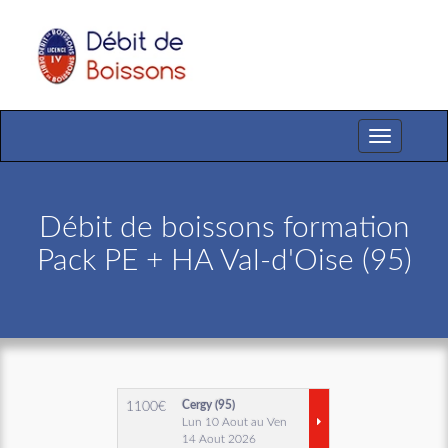
Toggle
navigation
Débit de boissons formation
Pack PE + HA Val-d'Oise (95)
Cergy (95)
1100
€
Lun 10 Aout au Ven
14 Aout 2026