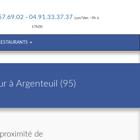
57.69.02
-
04.91.33.37.37
Lun/Ven - 9h à
17h00
 RESTAURANTS
r à Argenteuil (95)
 proximité de