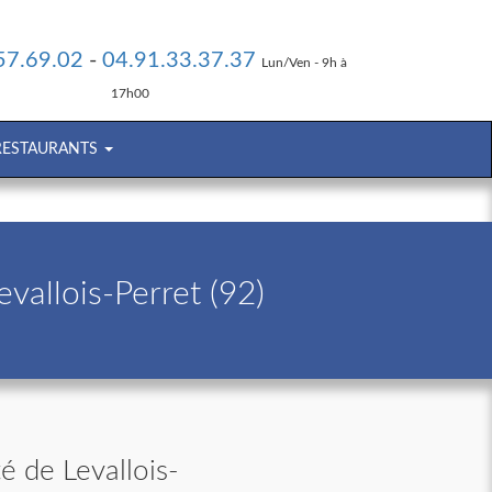
57.69.02
-
04.91.33.37.37
Lun/Ven - 9h à
17h00
 RESTAURANTS
vallois-Perret (92)
é de Levallois-